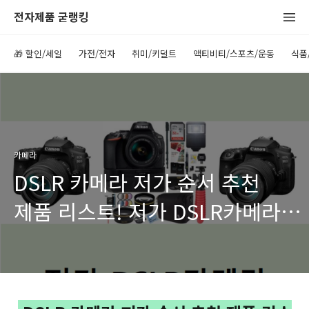
전자제품 굳랭킹
🎁 할인/세일
가전/전자
취미/키덜트
액티비티/스포츠/운동
식품
카메라
DSLR 카메라 저가 순서 추천
제품 리스트! 저가 DSLR카메라
(고급 카메라)